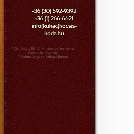
+36 (30) 692-9392
+36 (1) 266-6621
info(kukac)kocsis-
iroda.hu
© Dr. Kocsis Ildikó · Minden jog fenntartva.
Weboldalt készítette:
T. Szabó Gergő
és
Szilágyi Balázs