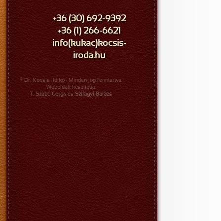
+36 (30) 692-9392
+36 (1) 266-6621
info(kukac)kocsis-
iroda.hu
© Dr. Kocsis Ildikó · Minden jog fenntartva.
Weboldalt készítette:
T. Szabó Gergő
és
Szilágyi Balázs