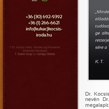
+36 (30) 692-9392
+36 (1) 266-6621
info(kukac)kocsis-
iroda.hu
© Dr. Kocsis Ildikó · Minden jog fenntartva.
Weboldalt készítette:
T. Szabó Gergő
és
Szilágyi Balázs
Dr. Kocsi
nevén Dr.
megalapít