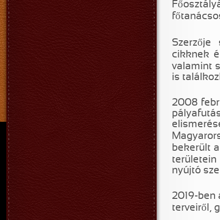
Főosztály
főtanácso
Szerzője
cikknek é
valamint 
is találko
2008 febr
pályafut
elismeré
Magyaror
bekerült 
területei
nyújtó sze
2019-ben
terveiről, 