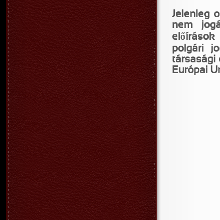
Jelenleg 
nem jogá
előírások
polgári j
társasági 
Európai U