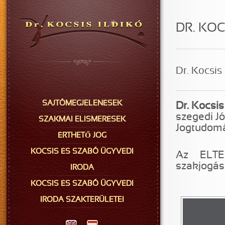
DR. KOC
Dr. Kocsis
SAJTÓMEGJELENÉSEK
Dr. Kocsis
szegedi J
SZAKMAI ELISMERÉSEK
Jogtudomá
ÉRTHETŐ JOG
KOCSIS ÉS SZABÓ ÜGYVÉDI
Az ELTE
szakjogás
IRODA
KOCSIS ÉS SZABÓ ÜGYVÉDI
IRODA SZAKTERÜLETEI